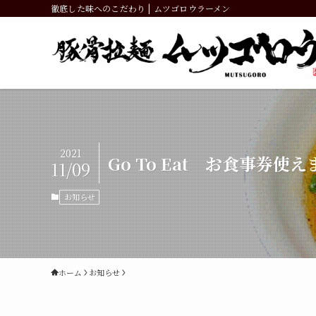
徹底した味へのこだわり | ムツゴロウラーメン
2021
Go To Eat お食事券使
11/09
お知らせ
ホーム
お知らせ