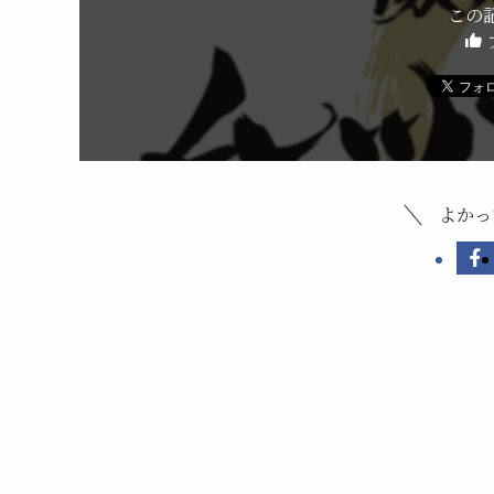
この
よかっ