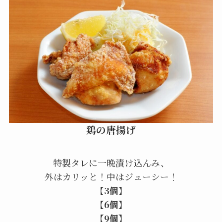
鶏の唐揚げ
特製タレに一晩漬け込んみ、
外はカリッと！中はジューシー！
【3個】
【6個】
【9個】